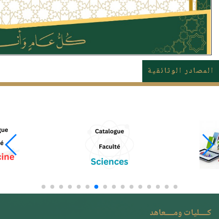
المصادر الوثائقية
كــــليات ومــــعاهد