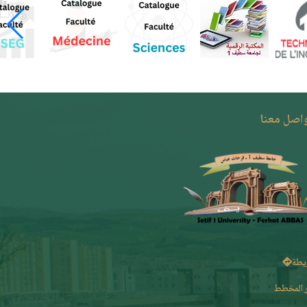
واصل معنا
يطة
 المخطط