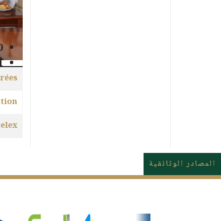
منتجات
0
الاسم
1
المقالات
rées
tion
relex
المصادر الوثائقية