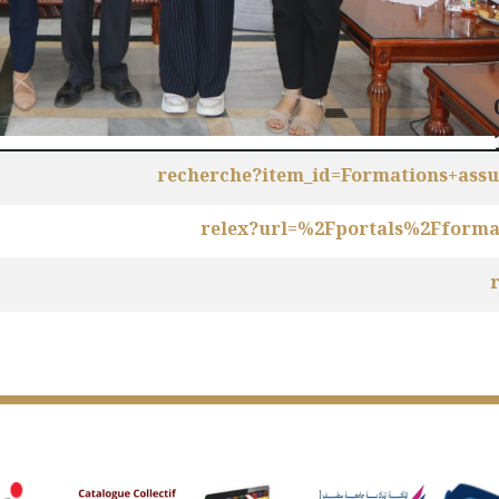
حفل تكريم على شرف 4 باحثي
 البحث و التطوير و الإبتكار
recherche?item_id=Formations+assu
relex?url=%2Fportals%2Fforma