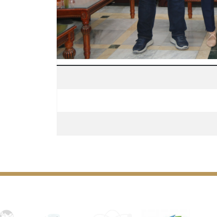
ن من جامعة سطيف 1 فرحات عباس المتحصلين على جوائز قيمة ضمن صالون