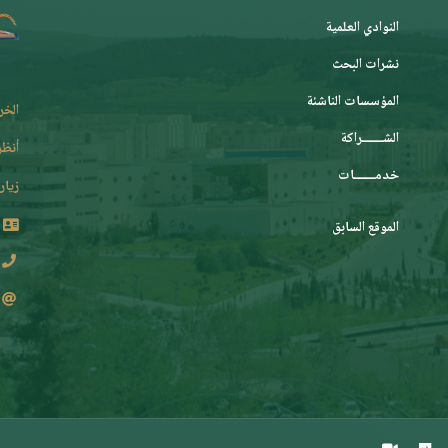
النوادي العلمية
نشرات البحث
المؤسسات الناشئة
الخر
الشـــــــراكة
أنظر
خدمـــــــات
زيارة
الموقع السابق
2 62 36 (213+)