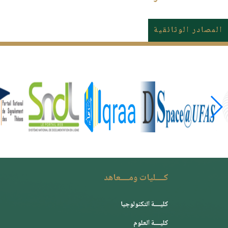
المصادر الوثائقية
كــــليات ومــــعاهد
كليــــة التكنولوجيا
كليــــة العلوم