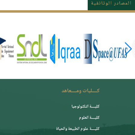
المصادر الوثائقية
كــــليات ومــــعاهد
كليــــة التكنولوجيا
كليــــة العلوم
كليــــة علوم الطبيعة والحياة