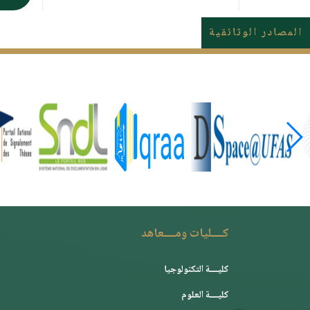
المصادر الوثائقية
كــــليات ومــــعاهد
كليــــة التكنولوجيا
كليــــة العلوم