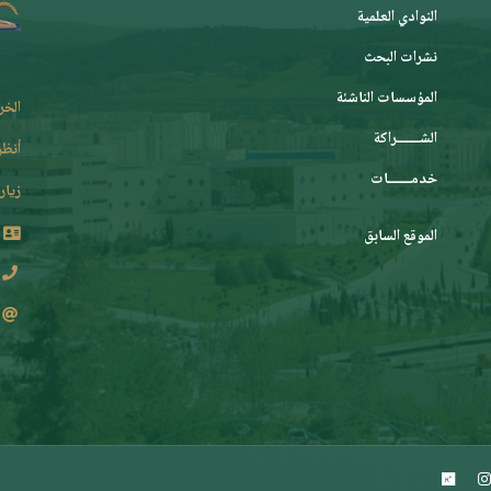
النوادي العلمية
نشرات البحث
المؤسسات الناشئة
الخر
الشـــــــراكة
أنظر
خدمـــــــات
زيارة
الموقع السابق
2 62 36 (213+)