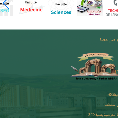
واصل معنا
يطة
 المخطط
 افتراضية بتقنية 360°