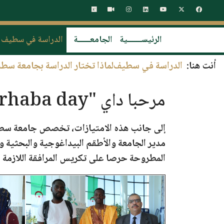
الرئيســـــــية
الجامعــــــة
الدراسة في سطيف
أنت هنا:
الدراسة في سطيف
لماذا تختار الدراسة بجامعة سطي
مرحبا داي "Marhaba day"
إلى جانب هذه الامتيازات، تخصص
جامعة سطيف 1 فرحا
مدير الجامعة والأطقم البيداغوجية والبحثية و
المطروحة حرصا على تكريس المرافقة اللازمة م