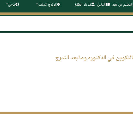
التعليم عن بعد
الدليل
قدماء الطلبة
الولوج المباشر
عربي
2- مؤرخ في 24 ربيع الثاني عام 1419 الموافق 17 غشت سنه 1998 يتعلق بالتكوين في الدكتوره وما بعد التدرج