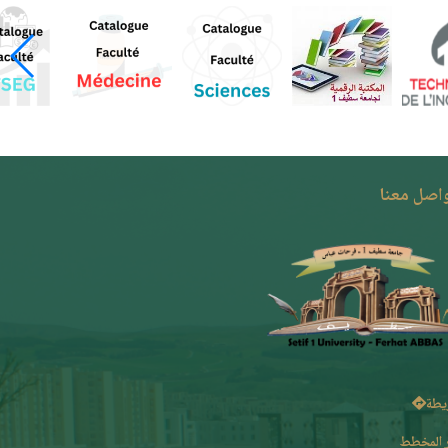
واصل معنا
يطة
 المخطط