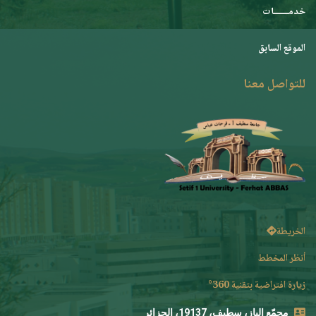
خدمـــــــات
الموقع السابق
للتواصل معنا
الخريطة
أنظر المخطط
زيارة افتراضية بتقنية 360°
مجمّع الباز، سطيف، 19137، الجزائر