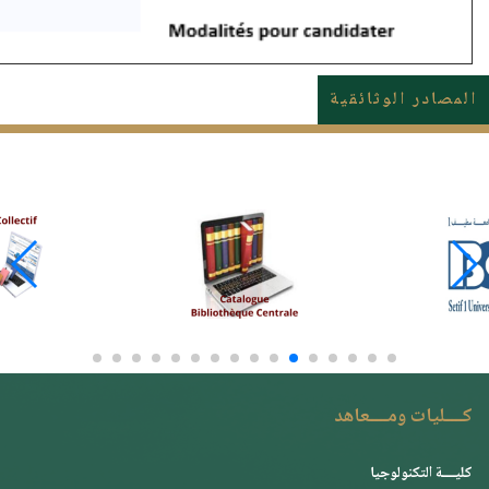
المصادر الوثائقية
كــــليات ومــــعاهد
كليــــة التكنولوجيا