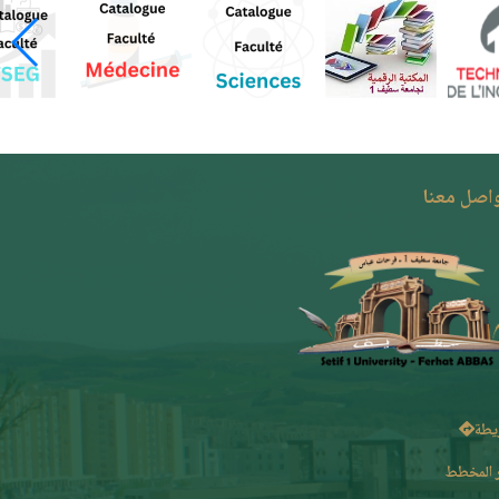
واصل معنا
يطة
 المخطط