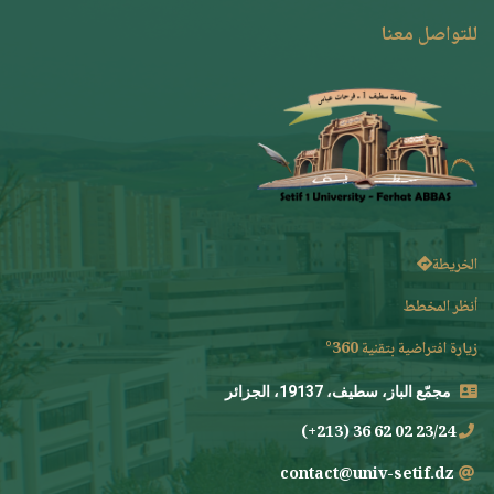
للتواصل معنا
الخريطة
أنظر المخطط
زيارة افتراضية بتقنية 360°
مجمّع الباز، سطيف، 19137، الجزائر
23/24 02 62 36 (213+)
contact@univ-setif.dz