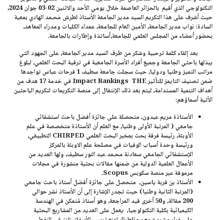
التكنولوجي الذي أقيم بالحزائر العاصمة خلال يومي
الأحد والاثنين 02-03 جوان 2024
،
حيث أشرف على هذا التكريم السيد مدير الجامعة
الأستاذ لطرش محـمد الهادي
بمعية
السادة: نواب مدير الجامعة، الأمين العام للجامعة، عمداء الكليات ومدراء المعاهد،
بحضور أعضاء من المجلس العلمي للجامعة،أساتذة وإطارات بالجامعة.
بعد إلقاء كلمة ترحبية وشكر من طرف السيد مدير الجامعة، على الجهود التي
يبذلها باحثي الجامعة وجميع أفراد الأسرة الجامعية في ترقية البحث العلمي، لبلوغ
مراتب التميز وطنيا ودوليا، حيث سجلت
جامعة سطيف 1 فرحات عباس
تواجدها
ضمن تصنيف التايمز للتأثير Impact Rankings THE في خدمة 17 هدف من
أهداف التنمية المستدامة، ليتم بعد ذلك الإنتقال إلى منصة التكريمات لتكريم الباحثين
الأتية أسماؤهم:
الأستاذة مريم عبدون، متحصلة على جائزة أفضل باحث استشفائي
جامعي ( المرتبة الأولى وطنيا، مع العلم أن الأستاذة متخصصة في علم
الأوبئة، رئيسة فرقة بحث بمخبر البحث العلمي CHIRPED التطبيقي،
ورئيسة وحدة أسباب الوفيات في مصلحة علم الاوبئة بالمركز
الإستشفائي الجامعي سعادنة محـمد عبد النور سطيف، ولها العديد من
الأعمال العلمية الدولية من ضمنها مقالات بحثية منشورة في مجلات
مرموقة عبر منصة سكوبس Scopus.
الأستاذ بن قربة ياسين، متحصل على جائزة أفضل أستاذ باحث جامعي
(المرتبة الثانية وطنيا) حيث تجدر الإشارة إلى أن الأستاذ نشر حوالي
200 مقالة، و50 أخرى قيد المراجعة، وهو أستاذ مُتمكن في الهندسة
الكيميائية بكلية التكنولوجيا، يعمل على العديد من المشاريع البحثية