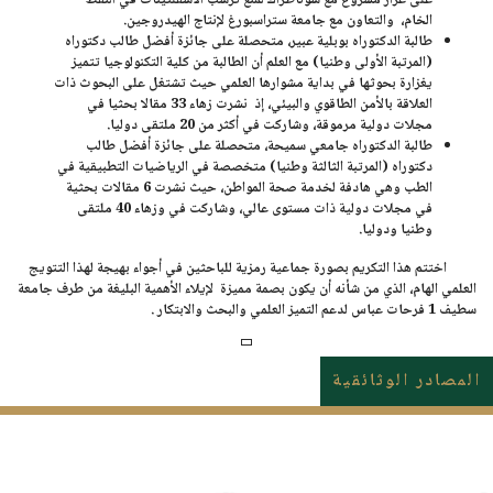
على غرار مشروع مع سوناطراك لمنع ترسب الأسفلتينات في النفط
الخام، والتعاون مع جامعة ستراسبورغ لإنتاج الهيدروجين.
طالبة الدكتوراه بوبلية عبير، متحصلة على جائزة أفضل طالب دكتوراه
(المرتبة الأولى وطنيا) مع العلم أن الطالبة من كلية التكنولوجيا تتميز
يغزارة بحوثها في بداية مشوارها العلمي حيث تشتغل على البحوث ذات
العلاقة بالأمن الطاقوي والبيئي، إذ نشرت زهاء 33 مقالا بحثيا في
مجلات دولية مرموقة، وشاركت في أكثر من 20 ملتقى دوليا.
طالبة الدكتوراه جامعي سميحة، متحصلة على جائزة أفضل طالب
دكتوراه (المرتبة الثالثة وطنيا) متخصصة في الرياضيات التطبيقية في
الطب وهي هادفة لخدمة صحة المواطن، حيث نشرت 6 مقالات بحثية
في مجلات دولية ذات مستوى عالي، وشاركت في وزهاء 40 ملتقى
وطنيا ودوليا.
اختتم هذا التكريم بصورة جماعية رمزية للباحثين في أجواء بهيجة لهذا التتويج
العلمي الهام، الذي من شأنه أن يكون بصمة مميزة لإيلاء الأهمية البليغة من طرف جامعة
سطيف 1 فرحات عباس لدعم التميز العلمي والبحث والابتكار .
المصادر الوثائقية