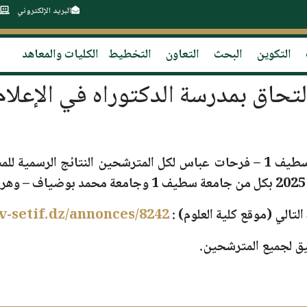
البريد الإلكتروني
التكوين
البحث
التعاون
التخطيط
الكليات والمعاهد
لتحاق بمدرسة الدكتوراه في الإعلام
عباس لكل المترشحين
النتائج الرسمية لل
بكل من
جامعة سطيف 1
و
جامعة محمد بوضياف – وهرا
التالي (موقع كلية العلوم) :
iv-setif.dz/annonces/8242
يق لجميع المترشحين.