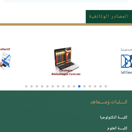
المصادر الوثائقية
كــــليات ومــــعاهد
كليــــة التكنولوجيا
كليــــة العلوم