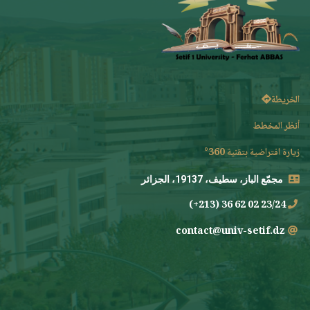
الخريطة
أنظر المخطط
زيارة افتراضية بتقنية 360°
مجمّع الباز، سطيف، 19137، الجزائر
23/24 02 62 36 (213+)
contact@univ-setif.dz