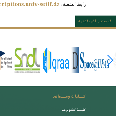
رابط المنصة
:
scriptions.univ-setif.dz
المصادر الوثائقية
كــــليات ومــــعاهد
كليــــة التكنولوجيا