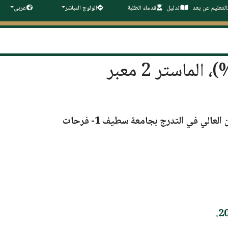
التعليم عن بعد
الدليل
قدماء الطلبة
الولوج المباشر
عربي
منصة إيداع طلبات الترشح للتسجيل في الماستر 1 (فئة 20%)، الماستر 2 معبر
ن العالي في التدرج
بجامعة سطيف 1- فرحات
.