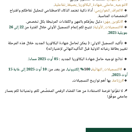
#لتوجيه_حاملي_شهادة_البكالوريا_بصيغة_تفاعلية
.
🔹
#العراف_الخوارزمي
:
أداة ذكية تعتمد الذكاء الاصطناعي لتحليل نقاطكم واقتراح
التخصصات المناسبة.
🔹
#تكوين_مِهَن
: دليل يعرّفكم بالمهن والكفاءات المرتبطة بكل تخصص.
🔹
#التسجيلات_الأولية
: تتيح لكم إتمام التسجيل الأولي خلال الفترة من
22 إلى 26
جويلية 2025
.
🔹
تأكيد التسجيل الاولي
: ( يمكن لحامل شهادة البكالوريا الجديد خلال هذه المرحلة
تغيير بطاقة رغباته الاولية قبل التأكيدالنهائي لإختياراته)
🔹
نتائج توجيه حامل شهادة البكالوريا الجديد
:
05 أوت 2025 مساءا.
🔹
#التسجيلات_النهائية
،
0% إلكتروني
10
ا
، عن بعد، من:
10 أوت 2025 إلى غاية 15
أوت 2025
،
🔹
#رزنامة،
بها أهم تواريخ التسجيلات،
📌 لا تفوّتوا فرصة الاستفادة من هذا الفضاء الرقمي المخصّص لكم، وتمنياتنا لكم بمسار
جامعي موفّق!