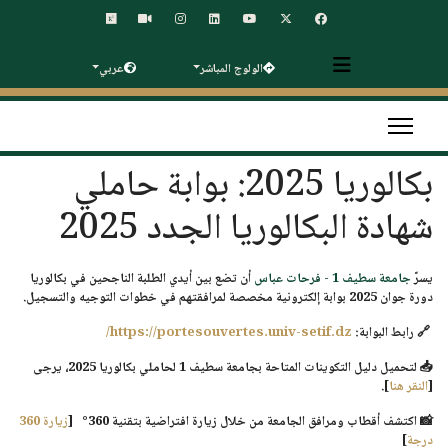
الولوج المباشر
عربي
بكالوريا 2025: بوابة حاملي
شهادة البكالوريا الجدد 2025
يسرّ
جامعة سطيف 1 - فرحات عباس
أن تضع بين أيدي الطلبة الناجحين في بكالوريا
دورة جوان 2025
بوابة إلكترونية مخصصة
لمرافقتهم في خطوات التوجيه والتسجيل.
🔗 رابط البوابة:
https://portesouvertes.univ-setif.dz/
📥 لتحميل دليل التكوينات المتاحة
بجامعة سطيف 1 لحاملي بكالوريا 2025
، يرجى
[
النقر هنا
].
📸 اكتشف أقطاب ومرافق الجامعة من خلال
زيارة افتراضية بتقنية 360°
[
زيارة 360
درجة
]