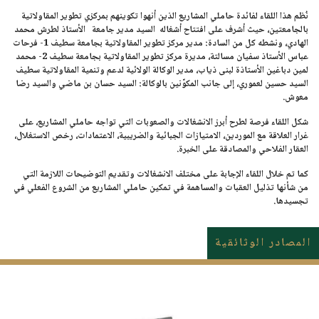
نُظم هذا اللقاء لفائدة حاملي المشاريع الذين أنهوا تكوينهم بمركزي تطوير المقاولاتية
بالجامعتين، حيث أشرف على افتتاح أشغاله السيد مدير جامعة الأستاذ لطرش محمد
الهادي، ونشطه كل من السادة: مدير مركز تطوير المقاولاتية بجامعة سطيف 1- فرحات
عباس الأستاذ سفيان مسالتة، مديرة مركز تطوير المقاولاتية بجامعة سطيف 2- محمد
لمين دباغين الأستاذة لبنى ذياب، مدير الوكالة الولائية لدعم وتنمية المقاولاتية سطيف
السيد حسين لعموري، إلى جانب المكوّنين بالوكالة: السيد حسان بن ماضي والسيد رضا
معوش.
شكل اللقاء فرصة لطرح أبرز الانشغالات والصعوبات التي تواجه حاملي المشاريع، على
غرار العلاقة مع الموردين، الامتيازات الجبائية والضريبية، الاعتمادات، رخص الاستغلال،
العقار الفلاحي والمصادقة على الخبرة.
كما تم خلال اللقاء الإجابة على مختلف الانشغالات وتقديم التوضيحات اللازمة التي
من شأنها تذليل العقبات والمساهمة في تمكين حاملي المشاريع من الشروع الفعلي في
تجسيدها.
المصادر الوثائقية