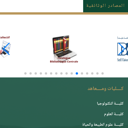
المصادر الوثائقية
كــــليات ومــــعاهد
كليــــة التكنولوجيا
كليــــة العلوم
كليــــة علوم الطبيعة والحياة