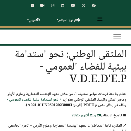
الولوج المباشر
عربي
الملتقى الوطني: نحو استدامة
بيئية للفضاء العمومي -
V.D.E.D'E.P
تنظم
جامعة فرحات عباس سطيف 1
، من خلال
معهد الهندسة المعمارية وعلوم الأرض
و
مخبر السكن والبيئة
،
الملتقى الوطني
بعنوان:
« نحو استدامة بيئية للفضاء العمومي »
وذلك في إطار مشروع
PRFU
(الرمز: A021.01UN050120230003).
📅
تاريخ الانعقاد:
20 و21 أكتوبر 2025
📍
المكان:
قاعة المحاضرات لمعهد الهندسة المعمارية وعلوم الأرض – الحرم الجامعي