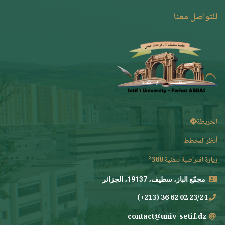
للتواصل معنا
الخريطة
أنظر المخطط
زيارة افتراضية بتقنية 360°
مجمّع الباز، سطيف، 19137، الجزائر
23/24 02 62 36 (213+)
contact@univ-setif.dz