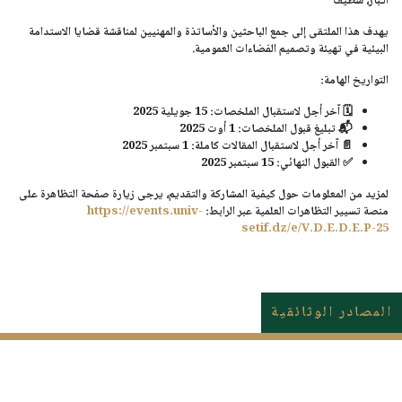
الـباز، سطيف
يهدف هذا الملتقى إلى جمع الباحثين والأساتذة والمهنيين لمناقشة قضايا
الاستدامة
البيئية في تهيئة وتصميم الفضاءات العمومية
.
التواريخ الهامة:
🗓️ آخر أجل لاستقبال الملخصات:
15 جويلية 2025
📬 تبليغ قبول الملخصات:
1 أوت 2025
📄 آخر أجل لاستقبال المقالات كاملة:
1 سبتمبر 2025
✅ القبول النهائي:
15 سبتمبر 2025
لمزيد من المعلومات حول كيفية المشاركة والتقديم، يرجى زيارة صفحة التظاهرة على
منصة تسيير التظاهرات العلمية عبر الرابط:
https://events.univ-
setif.dz/e/V.D.E.D.E.P-25
المصادر الوثائقية