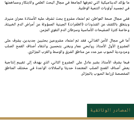
ما يؤكد الديناميكية التي تعرفها الجامعة في مجال البحث العلمي والابتكار ومساهمتها
في تجسيد أولويات التنمية الوطنية.
ففي مجال صحة المواطن، تم اعتماد مشروع بحث تشرف عليه
الأستاذة عمران منيرة
،
ويتعلق بالكشف عن الشذوذات (الطفرات) الجينية المسؤولة عن أمراض الدم الخبيثة،
وخاصة كثرة الصفيحات الأساسية وسرطان الدم النقوي المزمن.
أما في مجال الأمن الغذائي، فقد تم اعتماد مشروعين بحثيين جديدين، يشرف على
المشروع الأول
الأستاذ روابحي عمار
ويعنى بتحسين وانتقاء أصناف القمح الصلب
ومردودية الحبوب عبر عدد من مناطق الشرق والوسط والغرب الجزائري.
فيما يشرف
الأستاذ بشير عادل
على المشروع الثاني، الذي يهدف إلى تقييم إنتاجية
بعض أصناف القمح الصلب المعتمدة حديثا والسلالات الواعدة في مختلف المناطق
المخصصة لزراعة الحبوب بالجزائر.
المصادر الوثائقية