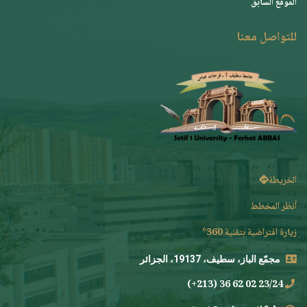
الموقع السابق
للتواصل معنا
الخريطة
أنظر المخطط
زيارة افتراضية بتقنية 360°
مجمّع الباز، سطيف، 19137، الجزائر
23/24 02 62 36 (213+)