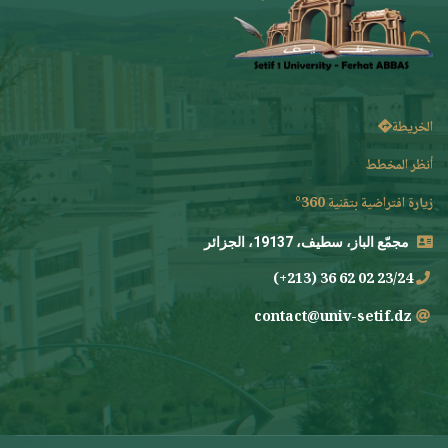
الخريطة
أنظر المخطط
زيارة افتراضية بتقنية 360°
مجمّع الباز، سطيف، 19137، الجزائر
23/24 02 62 36 (213+)
contact@univ-setif.dz