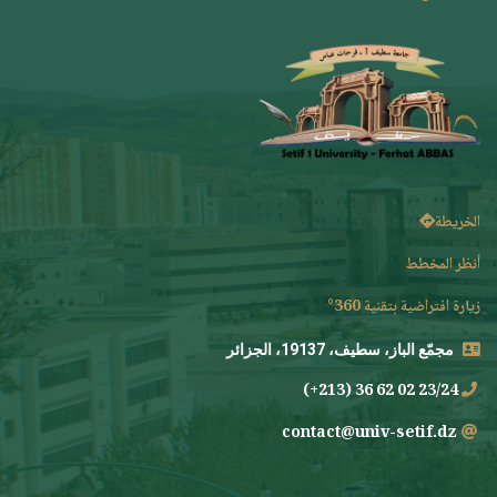
الخريطة
أنظر المخطط
زيارة افتراضية بتقنية 360°
مجمّع الباز، سطيف، 19137، الجزائر
23/24 02 62 36 (213+)
contact@univ-setif.dz