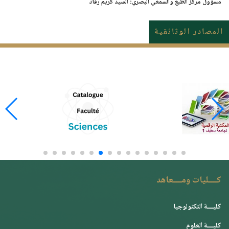
مسؤول
مركز الطبع والسمعي البصري
: السيد
كريم رقاد
المصادر الوثائقية
كــــليات ومــــعاهد
كليــــة التكنولوجيا
كليــــة العلوم