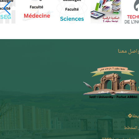
واصل معنا
يطة
 المخطط