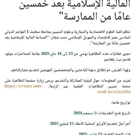
المالية الإسلامية بعد خمسين
عامًا من الممارسة"
تنظم كلية العلوم الاقتصادية والتجارية وعلوم التسيير بجامعة سطيف 1
المؤتمر الدولي
السادس عشر للاقتصاد والتمويل الإسلامي
تحت شعار: "
الصناعة المالية الإسلامية بعد
خمسين عامًا من الممارسة
".
تجرى فعاليات هذه التظاهرة يومي من
13 إلى 16 ماي 2025
بقاعة المحاضرات مولود
قاسم نيت بلقاسم.
ولهذا الغرض، تم إطلاق دعوة للباحثين والمتخصصين المهتمين لتقديم مشاركتاهم.
لمزيد من المعلومات حول كيفية المشاركة والتقديم، يرجى زيارة صفحة التظاهرة على
منصة تسيير التظاهرات العلمية عبر الرابط:
https://events.univ-
setif.dz/e/icief16
تواريخ هامة:
تاريخ فتح التقديمات:
5 ديسمبر 2024
آخر أجل لتقديم الأوراق البحثية كاملة:
15 فيفري 2025
قرار اللجنة العلمية:
15 مارس 2025