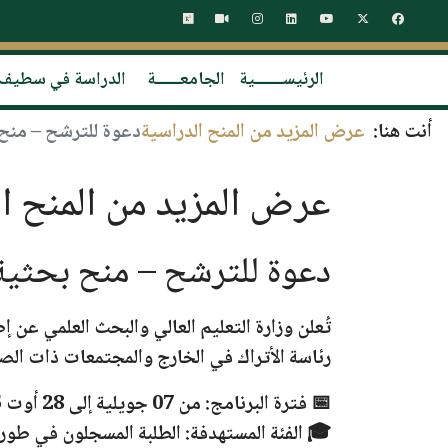
الرئيســـــــية
الجامعــــــة
الدراسة في سطيف
أنت هنا:
عرض المزيد من المنح الدراسية
دعوة للترشح – منح
عرض المزيد من المنح ال
دعوة للترشح – منح بحثية
تُعلن
وزارة التعليم العالي والبحث العلمي
عن إط
رئاسة الأتراك في الخارج والمجتمعات ذات الصلة (B
📅
فترة البرنامج:
من
07 جويلية إلى 28 أوت 2025
🎓
الفئة المستهدفة:
الطلبة المسجلون في
طور 