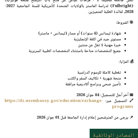
تُعلن جامعة سطيف 1 - فرحات عباس عن فتح باب الترشح لمنحة
فولبرايت
(Fulbright)
لدراسة الماستر بالولايات المتحدة الأمريكية للسنة الجامعية 2027-
2028، لفائدة الطلبة المتميزين.
🎯
الشروط:
شهادة ليسانس (4 سنوات) أو مسار (ليسانس + ماستر)
مستوى جيد في اللغة الإنجليزية
خبرة مهنية لا تقل عن سنتين
جميع التخصصات متاحة باستثناء التخصصات الطبية السريرية
💰
المزايا:
تغطية كاملة للرسوم الدراسية
منحة شهرية + تكاليف السفر والكتب
تأمين صحي وبرامج أكاديمية مرافقة
📅
آخر أجل للتسجيل:
04 جوان 2026
🔗 التسجيل عبر:
https://dz.usembassy.gov/education/exchange-
programs
📌 يرجى من المترشحين إعلام إدارة الجامعة قبل
01 جوان 2026
المصادر الوثائقية