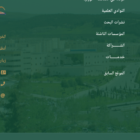
النوادي العلمية
نشرات البحث
المؤسسات الناشئة
الخر
الشـــــــراكة
أنظر
خدمـــــــات
زيارة
الموقع السابق
2 62 36 (213+)