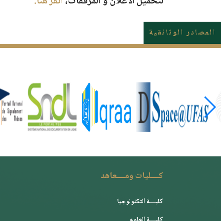
لتحميل الاعلان و المرفقات،
أنقر هنا
.
المصادر الوثائقية
كــــليات ومــــعاهد
كليــــة التكنولوجيا
كليــــة العلوم