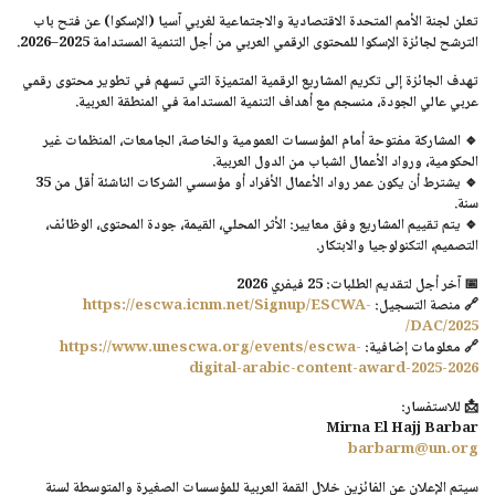
تعلن لجنة الأمم المتحدة الاقتصادية والاجتماعية لغربي آسيا (الإسكوا) عن فتح باب
الترشح لجائزة الإسكوا للمحتوى الرقمي العربي من أجل التنمية المستدامة 2025–2026.
تهدف الجائزة إلى تكريم المشاريع الرقمية المتميزة التي تسهم في تطوير محتوى رقمي
عربي عالي الجودة، منسجم مع أهداف التنمية المستدامة في المنطقة العربية.
🔹 المشاركة مفتوحة أمام المؤسسات العمومية والخاصة، الجامعات، المنظمات غير
الحكومية، ورواد الأعمال الشباب من الدول العربية.
🔹 يشترط أن يكون عمر رواد الأعمال الأفراد أو مؤسسي الشركات الناشئة أقل من 35
سنة.
🔹 يتم تقييم المشاريع وفق معايير: الأثر المحلي، القيمة، جودة المحتوى، الوظائف،
التصميم، التكنولوجيا والابتكار.
📅
آخر أجل لتقديم الطلبات: 25 فيفري 2026
🔗 منصة التسجيل:
https://escwa.icnm.net/Signup/ESCWA-
DAC/2025/
🔗 معلومات إضافية:
https://www.unescwa.org/events/escwa-
digital-arabic-content-award-2025-2026
📩 للاستفسار:
Mirna El Hajj Barbar
barbarm@un.org
سيتم الإعلان عن الفائزين خلال القمة العربية للمؤسسات الصغيرة والمتوسطة لسنة