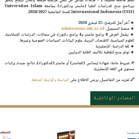
تعلم جامعة سطيف 1 – فرحات عباس عن تلقي
مراسلة مرفقة بإعلان ترشح
يتعلق
ببرنامج منح للدراسات العليا (ماستر ودكتوراه) بجامعة
Universitas Islam
Internasional Indonesia (UIII)
للسنة الجامعية 2026/2027.
🔹
آخر أجل للترشح:
25 فيفري 2026
🔹
منصة التسجيل:
admissions.uiii.ac.id
🔹 يشمل العرض 8 برامج ماستر و4 برامج دكتوراه في مجالات: الدراسات الإسلامية،
العلوم السياسية، الاقتصاد، التربية، علوم البيانات، السياسات العمومية وغيرها.
🔹 لغة الدراسة: الإنجليزية
🔹 توفر منح لتغطية تكاليف الطلبة الدوليين.
📌 شروط عامة: شهادة ليسانس (للماستر) أو ماستر (للدكتوراه)، نتائج جيدة، وإثبات
مستوى في اللغة الإنجليزية.
🔗
لمزيد من التفاصيل، يرجى الاطلاع على
المراسلة والوثيقة المرفقة.
المصادر الوثائقية