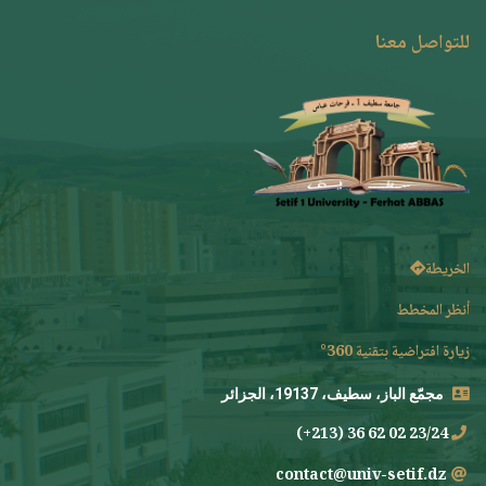
للتواصل معنا
الخريطة
أنظر المخطط
زيارة افتراضية بتقنية 360°
مجمّع الباز، سطيف، 19137، الجزائر
23/24 02 62 36 (213+)
contact@univ-setif.dz