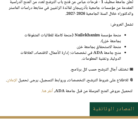
تُعلن
جامعة سطيف 1 - فرحات عباس
عن فتح باب الترشح لعدد من المنح الدراسية
المقدمة من مؤسسات جامعية بأذربيجان لفائدة الراغبين في متابعة دراسات
الماستر
والدكتوراه
خلال السنة الجامعية
2026-2027
.
تشمل العروض:
منحة مؤسسة Nailekhanim
(منحة كاملة للطالبات المتفوقات
بجامعة خزر).
منحة الاستحقاق بجامعة خزر
.
منح جامعة ADA
في تخصصات: إدارة الأعمال، الاقتصاد، العلاقات
الدولية، وتقنية المعلومات.
📅 تختلف آجال الترشح حسب كل برنامج.
📎 للاطلاع على شروط الترشح، التخصصات، وروابط التسجيل، يرجى تحميل
الإعلان
.
لتحميل عروض المنح المرسلة من قبل جامعة ADA,
أنقر هنا.
المصادر الوثائقية