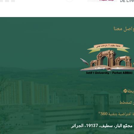
واصل معنا
يطة
 المخطط
 افتراضية بتقنية 360°
مجمّع الباز، سطيف، 19137، الجزائر