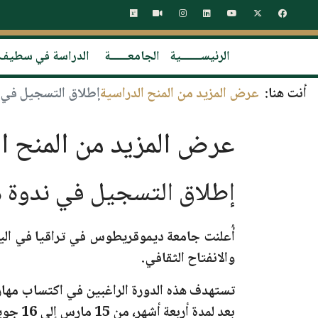
الرئيســـــــية
الجامعــــــة
الدراسة في سطيف
أنت هنا:
عرض المزيد من المنح الدراسية
إطلاق التسجيل في ند
عرض المزيد من المنح ال
إطلاق التسجيل في ندوة دول
أُعلنت
جامعة ديموقريطوس في تراقيا
في
الي
والانفتاح الثقافي.
تستهدف هذه الدورة الراغبين في اكتساب مهارات
بعد
لمدة أربعة أشهر
، من
15 مارس إلى 16 جويلية 2026