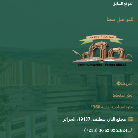
الموقع السابق
للتواصل معنا
الخريطة
أنظر المخطط
زيارة افتراضية بتقنية 360°
مجمّع الباز، سطيف، 19137، الجزائر
23/24 02 62 36 (213+)