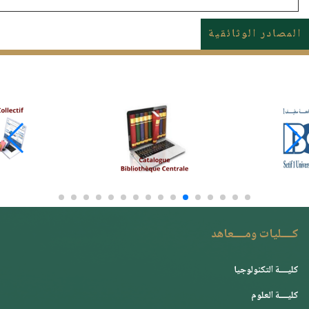
المصادر الوثائقية
كــــليات ومــــعاهد
كليــــة التكنولوجيا
كليــــة العلوم