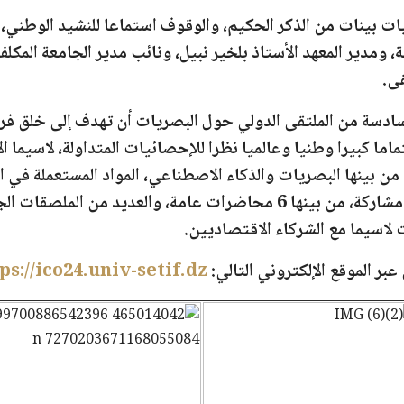
يات بينات من الذكر الحكيم، والوقوف استماعا للنشيد الوطني،
، ومدير المعهد الأستاذ بلخير نبيل، ونائب مدير الجامعة المكل
قى.
لسادسة من الملتقى الدولي حول البصريات أن تهدف إلى خلق فر
ما كبيرا وطنيا وعالميا نظرا للإحصائيات المتداولة، لاسيما
، حيث عالج هذا الملتقى 12 محورا من بينها البصريات والذكاء الاصطناعي، المواد ال
والإلكترونيك والرقائق ...كما تم قبول زهاء 60 مشاركة، من بينها 6 محاضرا
 لاسيما مع الشركاء الاقتصاديين.
ر الموقع الإلكتروني التالي:
ps://ico24.univ-setif.dz/