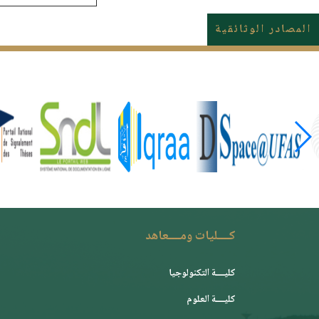
المصادر الوثائقية
كــــليات ومــــعاهد
كليــــة التكنولوجيا
كليــــة العلوم