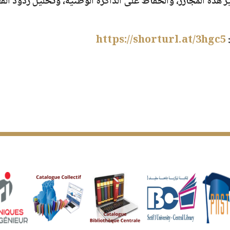
 هذه المجازر، والحفاظ على الذاكرة الوطنية، وتحليل ردود الف
:
https://shorturl.at/3hgc5