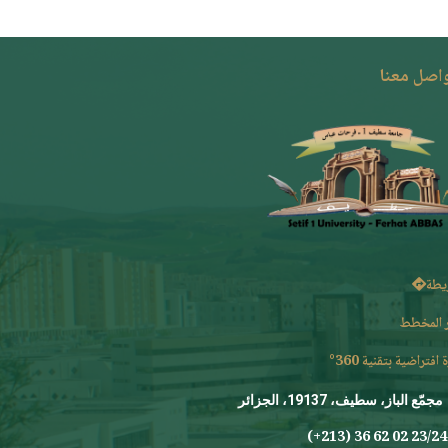
واصل معنا
يطة
 المخطط
 افتراضية بتقنية 360°
مجمّع الباز، سطيف، 19137، الجزائر
23/24 0