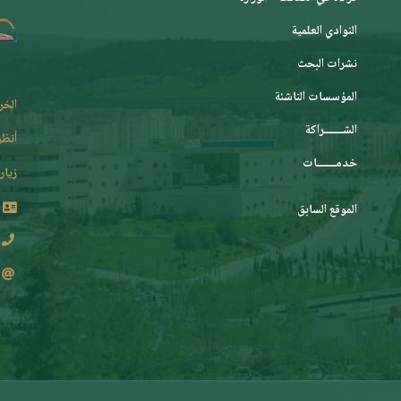
النوادي العلمية
نشرات البحث
المؤسسات الناشئة
الخر
الشـــــــراكة
أنظر
خدمـــــــات
زيارة
الموقع السابق
2 62 36 (213+)