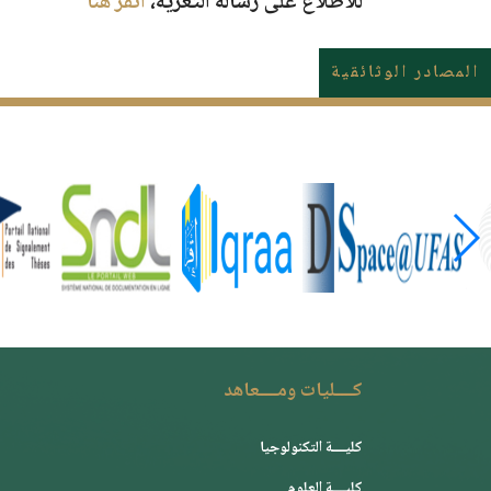
للاطلاع على رسالة التعزية،
أنقر هنا
المصادر الوثائقية
كــــليات ومــــعاهد
كليــــة التكنولوجيا
كليــــة العلوم