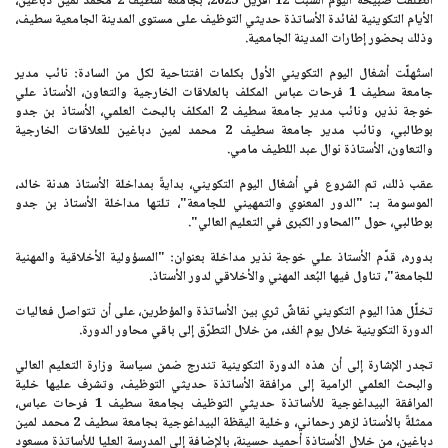
انطلقت صبيحة اليوم
السبت 12 أفريل 2025
،
بجامعة سطيف 2 محمد لمين دباغين
،
الأيام التكوينية لفائدة الأساتذة حديثي التوظيف على مستوى المدينة الجامعية سطيف،
وذلك بحضور إطارات المدينة الجامعية.
استُهلّت أشغال اليوم التكويني الأول بكلمات افتتاحية لكل من السادة: نائب
مدير
جامعة سطيف 1 فرحات عباس
المكلف بالعلاقات الخارجية والتعاون،
الأستاذ علي
خوجة نذير
، ونائب مدير
جامعة سطيف 2
المكلف بالبحث العلمي،
الأستاذ بن جدو
بوطالبي
، ونائب مدير جامعة سطيف 2 محمد لمين دباغين للعلاقات الخارجية
والتعاون،
الأستاذة نوال عبد اللطيف مامي.
عقب ذلك، تم الشروع في أشغال اليوم التكويني، بدايةً بمداخلة
الأستاذ هدنة خالد
،
الموسومة بـ:
"الدور المعنوي والتمهيني للجامعة"
، تلتها مداخلة
الأستاذ بن جدو
بوطالبي
، حول
"المحاور الكبرى في التعليم العالي".
بدوره، قدّم
الأستاذ علي خوجة نذير
مداخلة بعنوان:
"المسؤولية الأخلاقية والمهنية
للجامعة"
، تناول فيها البُعد المهني والأخلاقي لدور الأستاذ.
تخلّل هذا اليوم التكويني نقاشٌ ثري بين الأساتذة والمؤطرين، على أن تتواصل فعاليات
الدورة التكوينية خلال يوم الغد، من خلال التطرّق إلى باقي محاور الدورة.
تجدر الإشارة إلى أن هذه الدورة التكوينية تندرج ضمن سياسة وزارة التعليم العالي
والبحث العلمي الرامية إلى مرافقة الأساتذة حديثي التوظيف، وتشرف عليها خلية
المرافقة البيداغوجية للأساتذة حديثي التوظيف ب
جامعة سطيف 1 فرحات عباس
،
ممثلةً
بالأستاذ لزهر رحماني
، وخلية اليقظة البيداغوجية ب
جامعة سطيف 2 محمد لمين
دباغين
، من خلال
الأستاذة أحميد حسينة
، بالإضافة إلى
المدرسة العليا للأساتذة مسعود