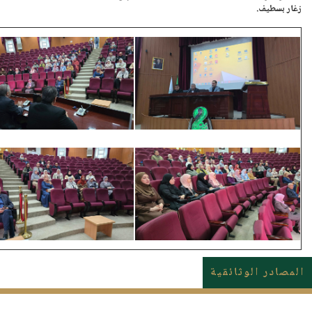
زغار
بسطيف.
المصادر الوثائقية