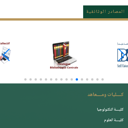
المصادر الوثائقية
كــــليات ومــــعاهد
كليــــة التكنولوجيا
كليــــة العلوم