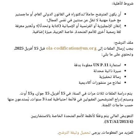
شروط الأهلية:
أن يكون المترشح حاملاً لـ
دكتوراه في القانون الدولي العام
، أو
ماجستير
مع خبرة مهنية لا تقل عن سنتين
في نفس المجال؛
إتقان
الإنجليزية أو الفرنسية أو الإسبانية
(كتابة وتحدثًا)؛ وتُعتبر
معرفة
لغة رسمية أخرى للأمم المتحدة، خاصة العربية، ميزة إضافية.
ملف الترشح:
يجب إرسال الملفات إلى
ola-codification@un.org
قبل
15 أفريل 2025
،
وتحتوي على ما يلي:
استمارة UN P.11
مملوءة بدقة
سيرة ذاتية محدثة
رسالة تحفيزية
نماذج من منشورات أكاديمية
يتم دراسة الملفات
ثلاث مرات في السنة
: في
15 أفريل، 15 جوان، و15 أوت
.
وسيتم إدراج المترشحين المقبولين في
قائمة احتياطية لمدة 3 سنوات
، يُستدعون منها
حسب حاجات اللجنة.
التعويض المالي
يتم وفقًا لأنظمة الأمم المتحدة الخاصة بالاستشاريين
).
ST/AI/2013/4
(
للمزيد من المعلومات، يرجى
تحميل وثيقة الترشح
.