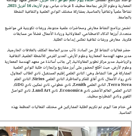
تواصلاً للبرنامج المسطر،
احتفاءً بيوم العلم الموافق لـ 16 أفريل
، احتضن معهد الهندسة
المعمارية وعلوم الأرض
بجامعة سطيف 1 فرحات عباس
، يوم
الأربعاء 16 أفريل 2025
،
نشاطاً علمياً وثقافياً بالمناسبة، بمشاركة مختلف النوادي العلمية والثقافية النشطة
بالجامعة.
تضمن برنامج النشاط معارض ومحاضرات علمية متنوعة، ورشات تكوينية في مواضيع
متعددة، أبرزها الذكاء الاصطناعي، المقاولاتية وريادة الأعمال، فضلاً عن مسابقات
فكرية، معارض ورشات ثقافية تعكس إبداعات الطلبة.
حضر فعاليات النشاط كل من السادة: نائب مدير الجامعة المكلف بالعلاقات الخارجية،
مدير معهد الهندسة المعمارية وعلوم الأرض، المدير الفرعي للأنشطة العلمية، الثقافية
والرياضية، مدير مركز تطوير المقاولاتية، إلى جانب أساتذة من معهد الهندسة المعمارية
وعلوم الأرض، حيث اطّلع الحضور على أبرز مشاريع وإنجازات طلبة النوادي العلمية
المشاركة في هذا النشاط، وهي: النادي العلمي إقليم المستقبل، نادي الطالب المقاول،
نادي رواد الأعمال، نادي آفاق للفكر والمناظرة، النادي العلمي Sirius، النادي العلم
Terra Nova، النادي العلمي Zenith، نادي خطوتي، نادي تمكين، نادي GDG،
النادي العلمي العالم الأخضر، نادي Economica، نادي Land Art، نادي التواصل
اللغوي ونادي الشطرنج سطيف.
في ختام هذا اليوم، تم تكريم الطلبة المشاركين في مختلف الفعاليات المنظمة بهذه
المناسبة.