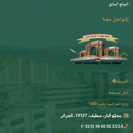
الموقع السابق
للتواصل معنا
الخريطة
أنظر المخطط
زيارة افتراضية بتقنية 360°
مجمّع الباز، سطيف، 19137، الجزائر
23/24 02 62 36 (213+)