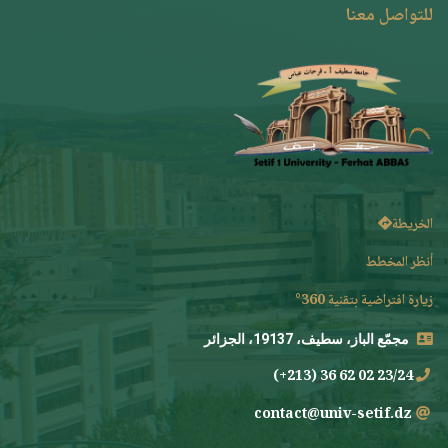
للتواصل معنا
الخريطة
أنظر المخطط
زيارة افتراضية بتقنية 360°
مجمّع الباز، سطيف، 19137، الجزائر
23/24 02 62 36 (213+)
contact@univ-setif.dz