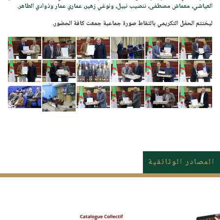
العياشي، معماش مصطفى، ننصيب نبيل، ونوغي زهير، عماري عمار وذوادي الطاهر.
ليختتم الحفل التكريمي بالتقاط صورة جماعية جمعت كافة الحضور.
المصادر الوثائقية