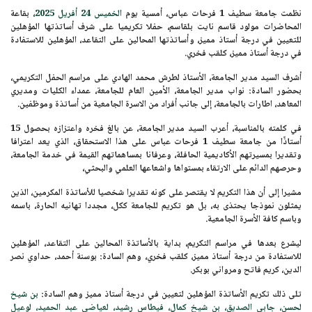
نظمت جامعة سطيف 1 فرحات عباس، أمسية يوم
الخميس 24 أفريل 2025
، ب
قاعة
المحاضرات مولود قاسم نايت بلقاسم
، حفلا تكريميا على شرف أساتذتها المؤهلين
للتعيين في درجة أستاذ مميز، وأساتذتها المحالين على التقاعد، المؤهلين للاستفادة
في درجة أستاذ مميز، كلقب فخري.
أشرف السيد مدير الجامعة، الأستاذ لطرش محمد الهادي على مراسم الحفل التكريمي،
بحضور السادة: نواب مدير الجامعة، الأمين العام للجامعة، عمداء الكليات ومديري
المعاهد، اطارات بالجامعة، إلى جانب أفراد من الاسرة الجامعية من أساتذة وموظفين.
في كلمته بالمناسبة، أعرب السيد مدير الجامعة، عن بالغ فخره واعتزازه بحصول
15
أستاذًا
من
جامعة سطيف 1 فرحات عباس
على هذا الاستحقاق، الذي يعد اعترافا
وتقديرا بمسيرتهم الأكاديمية الحافلة، وعرفانا بمساهماتهم القيمة في خدمة الجامعة،
وحرصهم الدائم على الارتقاء بمستواها واشعاعها العلمي والبحثي،
مشيرا إلى أن هذا التكريم لا يقتصر على كونه تقديرا شخصيا للأساتذة المكرمين، الذين
يمثلون نموذجا يحتذى به، بل هو تكريم للجامعة ككل، مجددا تهانيه الحارة، باسمه
وباسم كافة الأسرة الجامعية.
ليشرع بعدها في مراسم التكريم، بداية بالأساتذة المحالين على التقاعد، المؤهلين
للاستفادة من درجة أستاذ مميز، كلقب فخري، وهم السادة: بوسنة أحمد، حداوي نصر
الدين، كريم فاتح ومرواني بوبكر.
تلى ذلك تكريم الأساتذة المؤهلين لتعيين في درجة أستاذ مميز وهم السادة:
بن شيخ
لحسن، جابي الصديق، بن شيخ كمال، فيطاس رشيد، لعياضي عبد الحميد، لوعيل