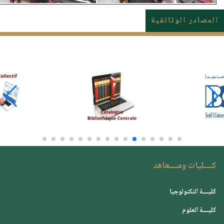
المصادر الوثائقية
كــــليات ومــــعاهد
كليــــة التكنولوجيا
كليــــة العلوم