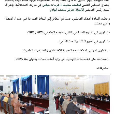
انعقد صبيحة اليوم
الاثنين 05 ماي 2025
، بقاعة المحاضرات مولود قاسم نايت بلقاسم،
اجتماع المجلس العلمي
لجامعة سطيف 1 فرحات عباس
في دورته الاستثنائية، بإشراف
السيد رئيس المجلس
الأستاذ لطرش محـمد الهادي
،
وحضور السادة أعضاء المجلس، حيث تم التطرق إلى النقاط المدرجة في جدول الأعمال
والتي شملت:
-
التكوين في التدرج للسداسي الثاني الموسم الجامعي
2025/2024؛
-
التكوين في الطور الثالث والبحث العلمي؛
-
التعاون الدولي، العلاقات مع المحيط الاقتصادي والتظاهرات العلمية؛
-
المصادقة على تخصصات التوظيف في رتبة أستاذ مساعد بعنوان
سنة 2025
-
متفرقات.