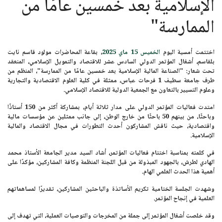
الإسلامية بعد خمسين عامًا من
الممارسة"
اختتمت أمسية اليوم
الخميس 15 ماي 2025
، بقاعة المحاضرات مولود قاسم نايت
بلقاسم، أشغال المؤتمر الدولي السادس عشر للاقتصاد والتمويل الإسلامي، المنعقد
تحت شعار:
"الصناعة المالية الإسلامية بعد خمسين عامًا من الممارسة"
، المنظم من
طرف جامعة سطيف 1 فرحات عباس، ممثلة في كلية العلوم الاقتصادية والتجارية
وعلوم التسيير بالتعاون مع الجمعية الدولية للاقتصاد الإسلامي.
امتدت فعاليات المؤتمر الدولي على مدار ثلاثة أيام، بمشاركة أكثر من
150 أستاذًا
وباحثًا،
من بينهم
50 باحثًا من خارج الوطن
، إلى جانب ممثلين عن مؤسسات مالية
واقتصادية، حيث ناقش المشاركون أحدث التطورات في مجال الاقتصاد والمالية
الإسلامية.
في كلمته بمناسبة اختتام فعاليات المؤتمر، أشاد السيد مدير الجامعة
الأستاذ محمد
الهادي لطرش
، بالجهود المبذولة من قبل اللجنة المنظمة وكافة المشاركين، مؤكدًا على
أهمية هذا الحدث العلمي الهام.
وشهدت الجلسة الختامية تكريم الأساتذة والباحثين المشاركين، تقديرًا لمساهماتهم
العلمية في إنجاح المؤتمر.
وقد خلصت أشغال المؤتمر إلى جملة من المخرجات والتوصيات العملية، التي تهدف إلى