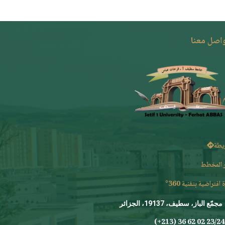
واصل معنا
يطة
 المخطط
 افتراضية بتقنية 360°
مجمّع الباز، سطيف، 19137، الجزائر
23/24 0