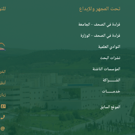
تحت المجهر والإبداع
للت
قراءة في الصحف - الجامعة
قراءة في الصحف - الوزارة
النوادي العلمية
نشرات البحث
المؤسسات الناشئة
الخر
الشـــــــراكة
أنظر
خدمـــــــات
زيارة
الموقع السابق
2 62 36 (213+)