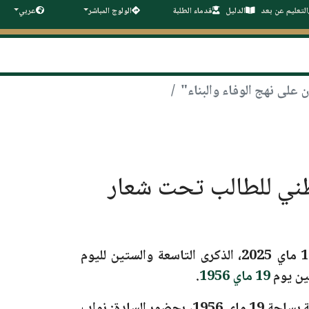
التعليم عن بعد
الدليل
قدماء الطلبة
الولوج المباشر
عربي
س تحيي الذكرى الـ69 لليوم الوطني للطالب تحت شعار
،
الذكرى التاسعة والستين لليوم
ين يوم
19 ماي 1956
.