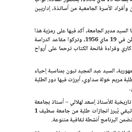
بساحة 19 ماي 1956
، بحضور السادة: نواب
 وأفراد الأسرة الجامعية من أساتذة، إداريين
 السيد مدير الجامعة، أكد فيها على رمزية هذا
وطن في
19 ماي 1956
، وتركوا مقاعد الدراسة
اري وقراءة فاتحة الكتاب ترحما على أرواح
ورية، السيد عبد المجيد تبون بمناسبة
إحياء
طلبة مريم خولة سداوي، أبرزت فيها دور الطلبة
 تاريخية للأستاذ إسعد لهلالي – أستاذ
بجامعة
، استعرض من خلالها تاريخ الحركة الطلابية الجزائرية، كما تم عرض فيديو توثيقي يُبرز انجازات طلبة من جامعة سطيف 1
 تضمن البرنامج أنشطة ثقافية متنوعة.