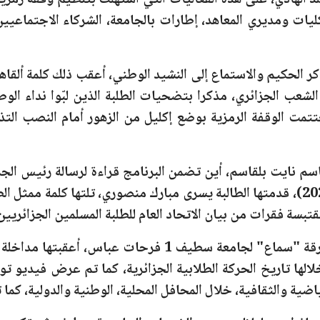
الهادي، على هذه الفعاليات التي استُهلّت بتنظيم وقفة رمزية
لكليات ومديري المعاهد، إطارات بالجامعة، الشركاء الاجتماعيين
ر الحكيم والاستماع إلى النشيد الوطني، أعقب ذلك كلمة ألقاها
لشعب الجزائري، مذكرا بتضحيات الطلبة الذين لبّوا نداء ال
مت الوقفة الرمزية بوضع إكليل من الزهور أمام النصب التذك
سم نايت بلقاسم، أين تضمن البرنامج قراءة لرسالة رئيس الجمه
، قدمتها الطالبة يسرى مبارك منصوري، تلتها كلمة ممثل ال
رقة
"سماع"
ل
جامعة سطيف 1 فرحات عباس
، أعقبتها مداخلة
ية والثقافية، خلال المحافل المحلية، الوطنية والدولية، كما