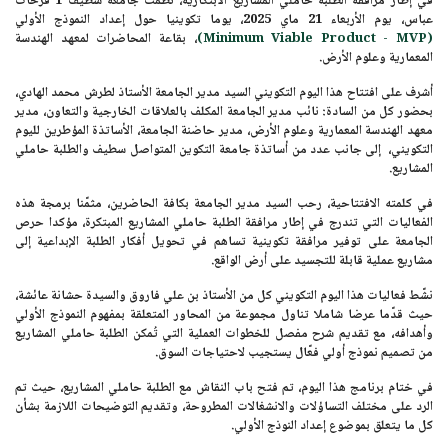
في إطار مرافقة الطلبة حاملي المشاريع الابتكارية، نظمت
جامعة سطيف 1 فرحات
عباس
، يوم
الأربعاء 21 ماي 2025
، يوما تكوينيا حول إعداد النموذج الأولي
(Minimum Viable Product - MVP)
، بقاعة المحاضرات لمعهد الهندسة
المعمارية وعلوم الأرض.
أشرف على افتتاح هذا اليوم التكويني السيد مدير الجامعة
الأستاذ لطرش محمد الهادي
،
بحضور كل من السادة: نائب مدير الجامعة المكلف بالعلاقات الخارجية والتعاون، مدير
معهد الهندسة المعمارية وعلوم الأرض، مدير حاضنة الجامعة، الأساتذة المؤطرين لليوم
التكويني، إلى جانب عدد من أساتذة جامعة التكوين المتواصل سطيف والطلبة حاملي
المشاريع.
في كلمته الافتتاحية، رحب السيد مدير الجامعة بكافة الحاضرين، مثمّنا برمجة هذه
الفعاليات التي تندرج في إطار مرافقة الطلبة حاملي المشاريع المبتكرة، مؤكدا حرص
الجامعة على توفير مرافقة تكوينية تساهم في تحويل أفكار الطلبة الإبداعية إلى
مشاريع عملية قابلة للتجسيد على أرض الواقع.
نشّط فعاليات هذا اليوم التكويني كل من
الأستاذ بن علي فاروق
و
السيدة حشانة عائشة
،
حيث قدّما عرضا شاملا تناول مجموعة من المحاور المتعلقة بمفهوم النموذج الأولي
وأهدافه، مع تقديم شرح مفصل للخطوات العملية التي تُمكن الطلبة حاملي المشاريع
من تصميم نموذج أولي فعّال يستجيب لاحتياجات السوق.
في ختام برنامج هذا اليوم، تم فتح باب النقاش مع الطلبة حاملي المشاريع، حيث تم
الرد على مختلف التساؤلات والانشغالات المطروحة، وتقديم التوضيحات اللازمة بشأن
كل ما يتعلق بموضوع إعداد النوذج الأولي.