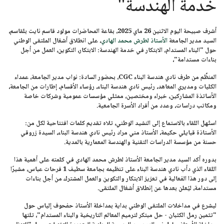
خدمة الهندسة"
أشرف صبيحة اليوم
الاثنين 26 ماي 2025
، بقاعة المحاضرات مولود قاسم نايت بلقاسم،
السيد مدير الجامعة
الأستاذ لطرش محمد الهادي
، على انطلاق أشغال الملتقى الوطني
حول
"البناء المستدام، الابتكار في خدمة الهندسة: الابتكار، التكوين، العمل من أجل
بناءات مستدامة"،
المنظَّم من طرف
نادي هندسة البناء CGC
، بحضور السادة: نواب مدير الجامعة، عمداء
الكليات ومديري المعاهد، رئيس نادي هندسة البناء، رؤساء الأقسام، إطارات من الجامعة،
الأساتذة المشاركين، خبراء ومختصين، ممثلي مؤسسات عمومية وشركات خاصة
ومكاتب دراسات، وعدد من أفراد الأسرة الجامعية.
استُهل اللقاء بالاستماع إلى النشيد الوطني، تلاه تقديم كلمات افتتاحية لكل من:
الأستاذة قبايلي حكيمة،
الأستاذ مني مراد
رئيس نادي هندسة البناء،
السيدة زروقي
حسنة
من مؤسسة الدراسات التقنية والهندسة المعمارية بالمدية.
بدوره أكد السيد مدير الجامعة
الأستاذ لطرش محمد الهادي
في كلمته على أهمية هذا
اللقاء الذي دأب نادي هندسة البناء على تنظيمه ب
جامعة سطيف 1 فرحات عباس
، مشيرًا
إلى دور هذا الفعالية في تعزيز الابتكار والتكوين والعمل المشترك من أجل بناءات
مستدامة، ليُعلن بعدها عن إنطلاق أشغال الملتقى.
ليشرع في مداخلات الملتقى الوطني بداية بمداخلة الأستاذ حفحوف إلياس حول
"تثمين رمل الكثبان - حل مبتكر لترميم المعالم التاريخية والبناء المستدام"
، تلتها