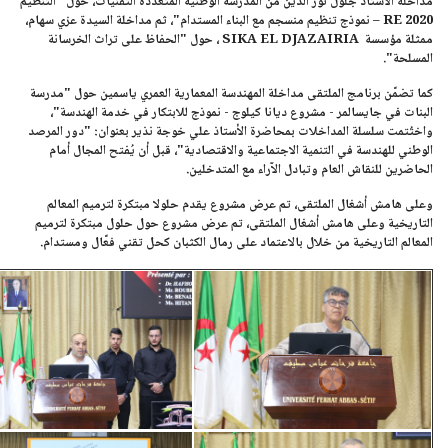
مداخلة الأستاذ جلول نور الدين من المدرسة الوطنية المتعددة التقنيات، حول
"التنظيم
RE 2020 – نموذج تنظيم منسجم مع البناء المستدام"
، ثم مداخلة السيدة عزي سهام،
ممثلة مؤسسة
SIKA EL DJAZAIRIA
، حول
"الحفاظ على تراث الخرسانة
المسلحة"
.
كما تضمّن برنامج الملتقى مداخلة المهندسة المعمارية العمري ياسمين حول
"مدرسة
البنات في جايسالمر - مشروع ديانا كيلوج - نموذج للابتكار في خدمة الهندسة"
،
واختُتمت سلسلة المداخلات بمحاضرة
الأستاذ علي خوجة نذير
بعنوان:
"دور المرصد
الوطني للهندسة في التنمية الاجتماعية والاقتصادية"
، قبل أن يُفتح المجال أمام
الحاضرين للنقاش العام وتبادل الآراء مع المتدخلين.
وعلى هامش أشغال الملتقى، تم عرض مشروع يقدم حلولا مبتكرة لترميم المعالم
التاريخية وعلى هامش أشغال الملتقى، تم عرض مشروع حول حلول مبتكرة لترميم
المعالم التاريخية من خلال بالاعتماد على رمال الكثبان كحل تقني فعّال ومستدام.