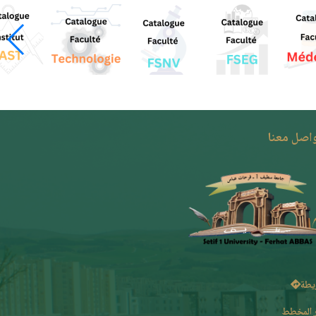
واصل معنا
يطة
 المخطط