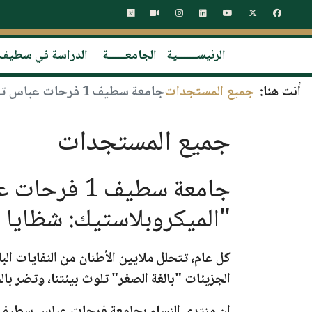
الرئيســـــــية
الجامعــــــة
الدراسة في سطيف
أنت هنا:
جميع المستجدات
جامعة سطيف 1 فرحات عباس تنظّم يوماً دراسياً حول الميكروبلاستيك تحت شعار: "الميكروبلاستيك: شظايا صغيرة، مخاطر كبيرة"
جميع المستجدات
جامعة سطيف 
"الميكروبلاستيك: شظايا 
كل عام، تتحلل ملايين الأطنان من النفايات ال
الجزيئات
"بالغة الصغر
"
تلوث بيئتنا، وتضر بالح