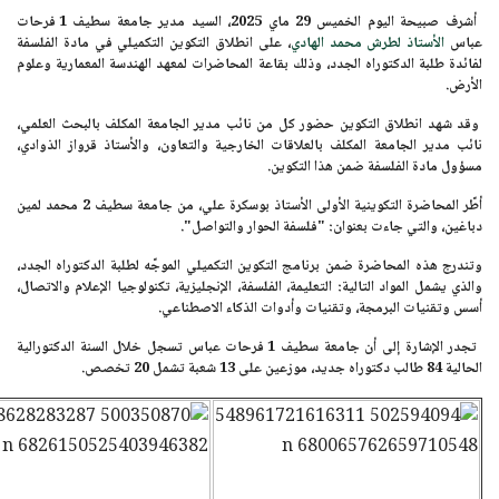
أشرف صبيحة اليوم
الخميس 29 ماي 2025
، السيد مدير جامعة سطيف 1 فرحات
عباس
الأستاذ لطرش محمد الهادي
، على انطلاق التكوين التكميلي في مادة الفلسفة
لفائدة طلبة الدكتوراه الجدد، وذلك بقاعة المحاضرات لمعهد الهندسة المعمارية وعلوم
الأرض.
وقد شهد انطلاق التكوين حضور كل من نائب مدير الجامعة المكلف بالبحث العلمي،
نائب مدير الجامعة المكلف بالعلاقات الخارجية والتعاون، و
الأستاذ قرواز الذوادي
،
مسؤول مادة الفلسفة ضمن هذا التكوين.
أطّر المحاضرة التكوينية الأولى
الأستاذ بوسكرة علي
، من جامعة سطيف 2 محمد لمين
دباغين، والتي جاءت بعنوان:
"فلسفة الحوار والتواصل".
وتندرج هذه المحاضرة ضمن برنامج التكوين التكميلي الموجّه لطلبة الدكتوراه الجدد،
والذي يشمل المواد التالية: التعليمة، الفلسفة، الإنجليزية، تكنولوجيا الإعلام والاتصال،
أسس وتقنيات البرمجة، وتقنيات وأدوات الذكاء الاصطناعي.
تجدر الإشارة إلى أن جامعة سطيف 1 فرحات عباس تسجل خلال السنة الدكتورالية
الحالية
84 طالب
دكتوراه جديد، موزعين على 13 شعبة تشمل 20 تخصص.